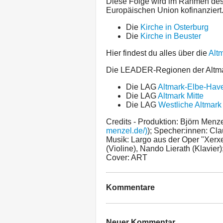
Diese Folge wird im Rahmen d
Europäischen Union kofinanziert
Die
Kirche in Osterburg
Die
Kirche in Beuster
Hier findest du alles über die
Alt
Die LEADER-Regionen der Altmark
Die LAG
Altmark-Elbe-Hav
Die LAG
Altmark Mitte
Die LAG
Westliche Altmark
Credits - Produktion: Björn Menz
menzel.de/)
); Specher:innen: Cla
Musik: Largo aus der Oper "Xerxe
(Violine), Nando Lierath (Klavie
Cover: ART
Kommentare
Neuer Kommentar