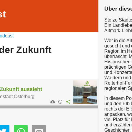
Über dies
st
Stolze Städt
Ein Landlebe
Altmark-Lieb
odcast
Wer in die Al
gesucht und 
 der Zukunft
Region im He
überrascht. M
Historischen
prächtigen G
und Konzerte
Wäldern und
Reiterhof-Fe
regionalen Sp
 Zukunft aussieht
estadt Osterburg
In diesem Pod
und den Elb-
rechts der El
anpacken, w
viel Platz für
und erzählen
Geschichten 