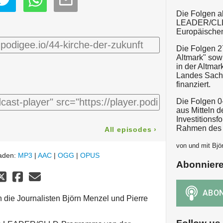
Die Folgen 
LEADER/CLL
Europäischen
Die Folgen 2
Altmark" sow
in der Altmar
Landes Sach
finanziert.
Die Folgen 0-
aus Mitteln d
Investitions
Rahmen des
All episodes
›
von und mit Bjö
laden:
MP3
|
AAC
|
OGG
|
OPUS
Abonnier
 die Journalisten Björn Menzel und Pierre