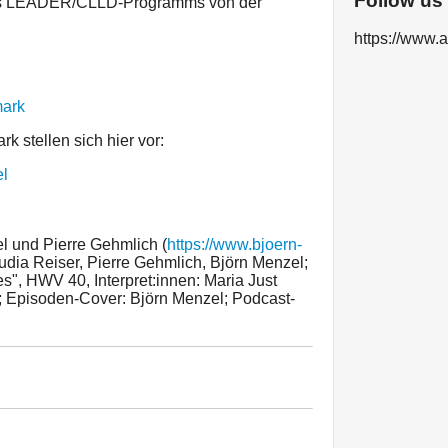
Follow us
es LEADER/CLLD-Programms von der
.
https://www.a
mark
 stellen sich hier vor:
el
el und Pierre Gehmlich (
https://www.bjoern-
udia Reiser, Pierre Gehmlich, Björn Menzel;
s", HWV 40, Interpret:innen: Maria Just
r); Episoden-Cover: Björn Menzel; Podcast-