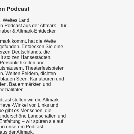
en Podcast
e. Weites Land.
n-Podcast aus der Altmark – für
haber & Altmark-Entdecker.
tmark kommt, hat die Weite
gefunden. Entdecken Sie eine
rzen Deutschlands, die
it stolzen Hansestädten.
 Persönlichkeiten und
utshäusern. Theaterfestspielen
n. Weiten Feldern, dichten
 blauen Seen. Kanutouren und
rien. Bauernmärkten und
ezialitäten.
cast stellen wir die Altmark
Havel-Winkel vor. Links und
be gibt es Menschen, die
underschöne Landschaften und
 Entfaltung – wir spüren sie auf
 in unserem Podcast
aus der Altmark.