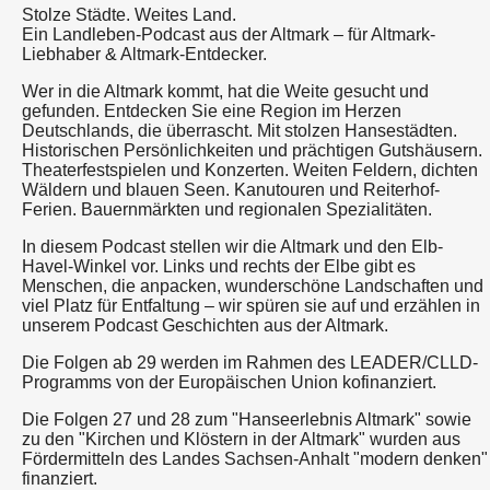
Stolze Städte. Weites Land.
Ein Landleben-Podcast aus der Altmark – für Altmark-
Liebhaber & Altmark-Entdecker.
Wer in die Altmark kommt, hat die Weite gesucht und
gefunden. Entdecken Sie eine Region im Herzen
Deutschlands, die überrascht. Mit stolzen Hansestädten.
Historischen Persönlichkeiten und prächtigen Gutshäusern.
Theaterfestspielen und Konzerten. Weiten Feldern, dichten
Wäldern und blauen Seen. Kanutouren und Reiterhof-
Ferien. Bauernmärkten und regionalen Spezialitäten.
In diesem Podcast stellen wir die Altmark und den Elb-
Havel-Winkel vor. Links und rechts der Elbe gibt es
Menschen, die anpacken, wunderschöne Landschaften und
viel Platz für Entfaltung – wir spüren sie auf und erzählen in
unserem Podcast Geschichten aus der Altmark.
Die Folgen ab 29 werden im Rahmen des LEADER/CLLD-
Programms von der Europäischen Union kofinanziert.
Die Folgen 27 und 28 zum "Hanseerlebnis Altmark" sowie
zu den "Kirchen und Klöstern in der Altmark" wurden aus
Fördermitteln des Landes Sachsen-Anhalt "modern denken"
finanziert.